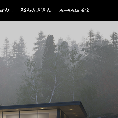
Æ¡ˆÅ†…
ÃŠÅ•Ã„ÅˆÃ‚Ã›
Æ—¥ÆŒ¬ÈªŽ