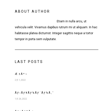
ABOUT AUTHOR
Etiam in nulla arcu, ut
vehicula velit. Vivamus dapibus rutrum mi ut aliquam. In hac
habitasse platea dictumst. Integer sagittis neque a tortor
tempor in porta sem vulputate.
LAST POSTS
Æ±Äº¬
2月 1, 2022
ÃƑ‹ÃƑ¥ÃƑ¼ÃƑ¨ÃƑ¼Ã‚¯
1月 26, 2022