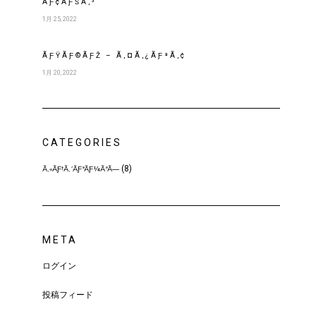
ÃƑ¢ÃƑŠÃ‚³
1月 25, 2022
ÃƑŸÃƑ©ÃƑŽ – Ã‚¤Ã‚¿ÃƑªÃ‚¢
1月 20, 2022
CATEGORIES
(8)
Ã‚«ÃƑ†Ã‚´ÃƑªÃƑ¼ÃªÃ—
META
ログイン
投稿フィード