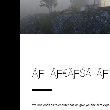
ÃƑ–ÃƑ€ÃƑŠÃ‚¹ÃƑˆ
We use cookies to ensure that we give you the best expe