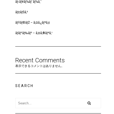
ãƒ‹ãƒ¥ãƒ¼ãƒ¨ãƒ¼ã‚¯
ãƒ¢ãƒŠã‚³
ãƒŸãƒ©ãƒŽ – ã‚¤ã‚¿ãƒªã‚¢
ãƒ­ãƒ³ãƒ‰ãƒ³ – ã‚¤ã‚®ãƒªã‚¹
Recent Comments
表示できるコメントはありません。
SEARCH