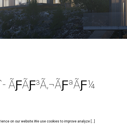
- ÃƑÃƑ³Ã‚¬ÃƑªÃƑ¼
rience on our website.We use cookies to improve analyze […]