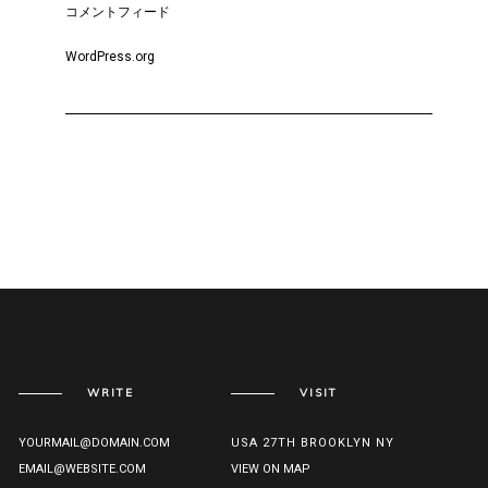
コメントフィード
WordPress.org
WRITE
VISIT
YOURMAIL@DOMAIN.COM
USA 27TH BROOKLYN NY
EMAIL@WEBSITE.COM
VIEW ON MAP