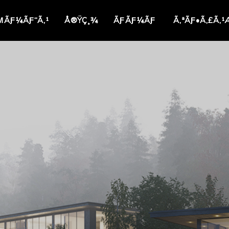
ΜÃƑ¼ÃƑ“Ã‚¹
Å®ŸÇ¸¾
ÃƑÃƑ¼ÃƑ
Ã‚ªÃƑ•Ã‚£Ã‚¹