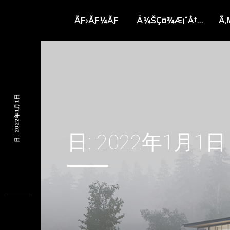
ÃƑ›ÃƑ¼ÃƑ
Ä¼ŠÇ¤¾Æ¡ˆÅ†…
Ã‚
日: 2022年1月1日
日:
2022年1月1日