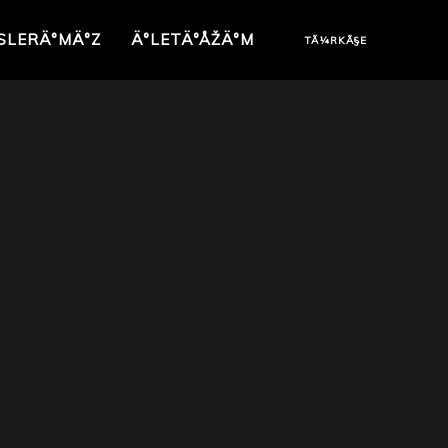
SLERÄ°MÄ°Z
Ä°LETÄ°ÅŽÄ°M
TÃ¼RKÃ§E