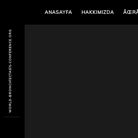
ANASAYFA
HAKKIMIZDA
ÃŒR
WORLD-BRONCHIECTASIS-CONFERENCE.ORG