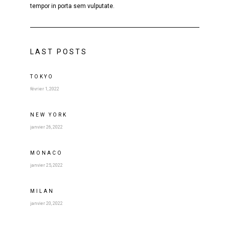
tempor in porta sem vulputate.
LAST POSTS
TOKYO
février 1, 2022
NEW YORK
janvier 26, 2022
MONACO
janvier 25, 2022
MILAN
janvier 20, 2022