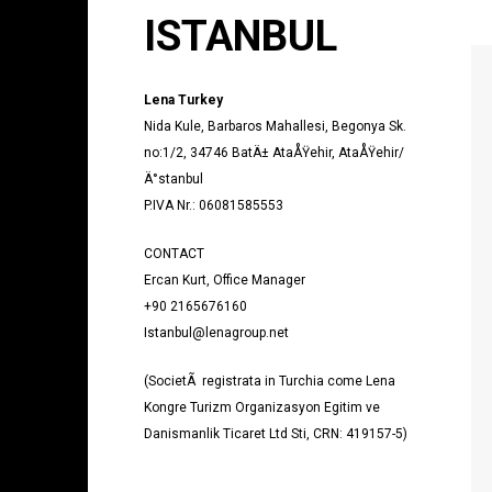
ISTANBUL
Lena Turkey
Nida Kule, Barbaros Mahallesi, Begonya Sk.
no:1/2, 34746 BatÄ± AtaÅŸehir, AtaÅŸehir/
Ä°stanbul
P.IVA Nr.: 06081585553
CONTACT
Ercan Kurt, Office Manager
+90 2165676160
Istanbul@lenagroup.net
(SocietÃ registrata in Turchia come Lena
Kongre Turizm Organizasyon Egitim ve
Danismanlik Ticaret Ltd Sti, CRN: 419157-5)