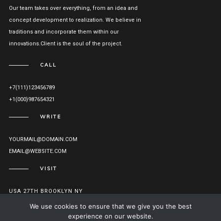
Our team takes over everything, from an idea and
concept development to realization. We believe in
traditions and incorporate them within our
innovations.Client is the soul of the project.
CALL
+7(111)123456789
+1(000)987654321
WRITE
YOURMAIL@DOMAIN.COM
EMAIL@WEBSITE.COM
VISIT
USA 27TH BROOKLYN NY
VIEW ON MAP
We use cookies to ensure that we give you the best
experience on our website.