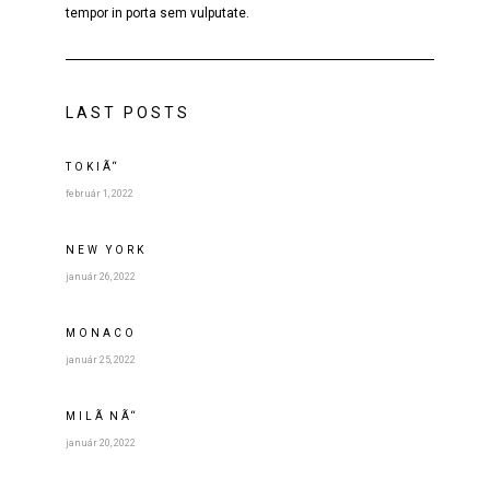
tempor in porta sem vulputate.
LAST POSTS
TOKIÃ“
február 1, 2022
NEW YORK
január 26, 2022
MONACO
január 25, 2022
MILÃNÃ“
január 20, 2022