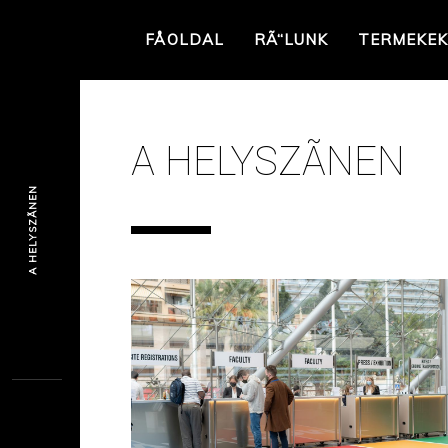
FÅOLDAL
RÃ“LUNK
TERMEKEK
A HELYSZÃ­NEN
A HELYSZÃ­NEN