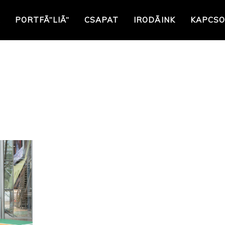
PORTFÃ“LIÃ“
CSAPAT
IRODÃINK
KAPCSO