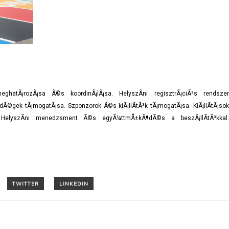
hatÃ¡rozÃ¡sa Ã©s koordinÃ¡lÃ¡sa. HelyszÃ­ni regisztrÃ¡ciÃ³s rendszer
©gek tÃ¡mogatÃ¡sa. Szponzorok Ã©s kiÃ¡llÃ­tÃ³k tÃ¡mogatÃ¡sa. KiÃ¡llÃ­tÃ¡sok
HelyszÃ­ni menedzsment Ã©s egyÃ¼ttmÅ±kÃ¶dÃ©s a beszÃ¡llÃ­tÃ³kkal.