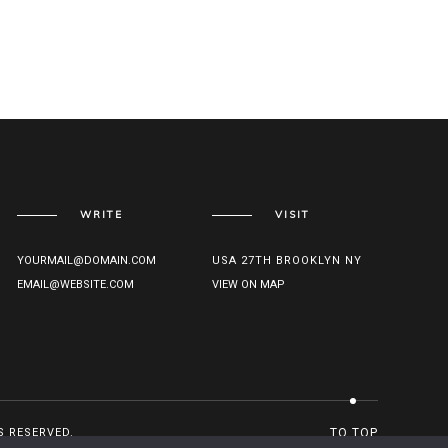
WRITE
VISIT
YOURMAIL@DOMAIN.COM
USA 27TH BROOKLYN NY
EMAIL@WEBSITE.COM
VIEW ON MAP
S RESERVED.
TO TOP