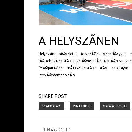
A HELYSZÃ­NEN
HelyszÃ­ni rÃ©szletes tervezÃ©s, szemÃ©lyzet meg
lÃ©trehozÃ¡sa Ã©s kezelÃ©se. ElÅ‘adÃ³k Ã©s VIP vendÃ
felÃ©pÃ­tÃ©se, mÅ±kÃ¶dtetÃ©se Ã©s lebontÃ¡sa. 
ProblÃ©mamegoldÃ¡s.
SHARE POST:
LENAGROUP