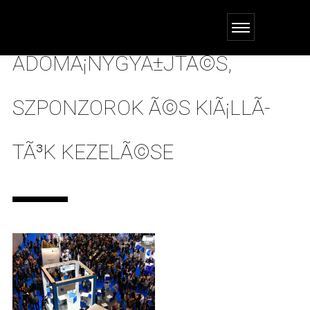
ADOMÃ¡NYGYÅ±JTÃ©S,
SZPONZOROK Ã©S KIÃ¡LLÃ­
TÃ³K KEZELÃ©SE