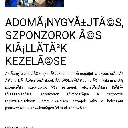
ADOMÃ¡NYGYÅ±JTÃ©S,
SZPONZOROK Ã©S
KIÃ¡LLÃ­TÃ³K
KEZELÃ©SE
Az Ãœgyfelet hatÃ©kony mÃ³dszertannal tÃ¡mogatjuk a szponzorÃ¡ciÃ³
Ã©s a kiÃ¡llÃ­tÃ¡si terÃ¼letek Ã©rtÃ©kesÃ­tÃ©se terÃ©n, valamint Ãºj
potenciÃ¡lis szponzorok Ã©s partnerek felkutatÃ¡sÃ¡ban. KiÃ¡llÃ­
tÃ¡sszervezÃ©s, szponzorok tÃ¡mogatÃ¡sa a csoportos
regisztrÃ¡ciÃ³khoz, kommunikÃ¡ciÃ³s anyagok Ã©s a helyszÃ­ni
promÃ³ciÃ³hoz szÃ¼ksÃ©ges feliratok kezelÃ©se.