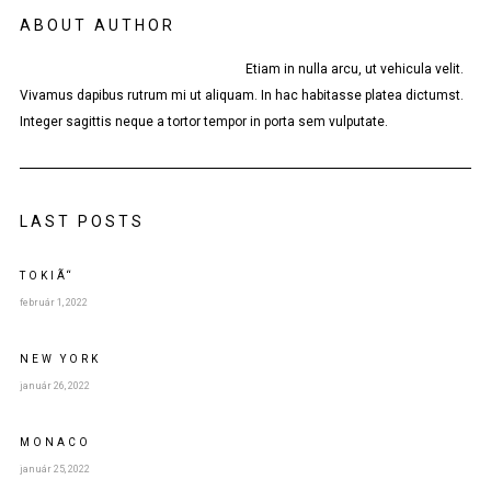
ABOUT AUTHOR
Etiam in nulla arcu, ut vehicula velit.
Vivamus dapibus rutrum mi ut aliquam. In hac habitasse platea dictumst.
Integer sagittis neque a tortor tempor in porta sem vulputate.
LAST POSTS
TOKIÃ“
február 1, 2022
NEW YORK
január 26, 2022
MONACO
január 25, 2022